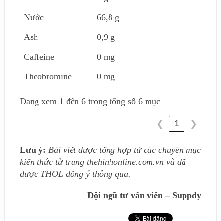
Nước
66,8 g
Ash
0,9 g
Caffeine
0 mg
Theobromine
0 mg
Đang xem 1 đến 6 trong tổng số 6 mục
1
❮
❯
Lưu ý:
Bài viết được tổng hợp từ các chuyên mục
kiến thức từ trang thehinhonline.com.vn và đã
được THOL đồng ý thông qua.
Đội ngũ tư vấn viên – Suppdy