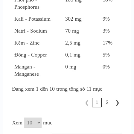
Phosphorus
Kali - Potassium
302 mg
9%
Natri - Sodium
70 mg
3%
Kẽm - Zinc
2,5 mg
17%
Đồng - Copper
0,1 mg
5%
Mangan -
0 mg
0%
Manganese
Đang xem 1 đến 10 trong tổng số 11 mục
1
2
❮
❯
Xem
mục