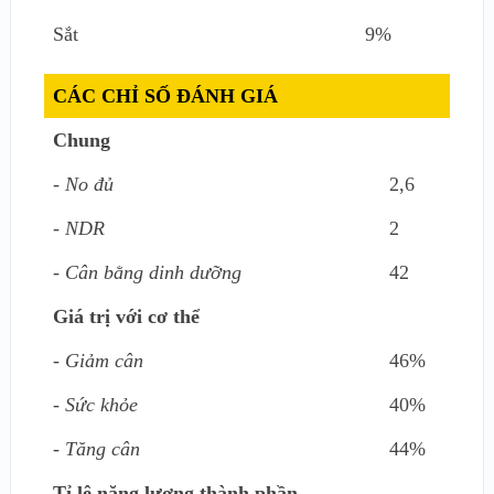
Sắt
9%
CÁC CHỈ SỐ ĐÁNH GIÁ
Chung
- No đủ
2,6
- NDR
2
- Cân bằng dinh dưỡng
42
Giá trị với cơ thể
- Giảm cân
46%
- Sức khỏe
40%
- Tăng cân
44%
Tỉ lệ năng lượng thành phần