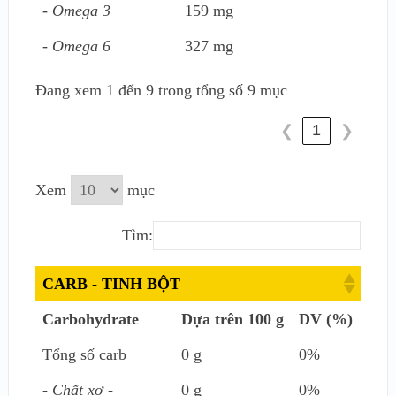
- Omega 3
159 mg
- Omega 6
327 mg
Đang xem 1 đến 9 trong tổng số 9 mục
1
❮
❯
Xem
mục
Tìm:
CARB - TINH BỘT
Carbohydrate
Dựa trên 100 g
DV (%)
Tổng số carb
0 g
0%
- Chất xơ -
0 g
0%