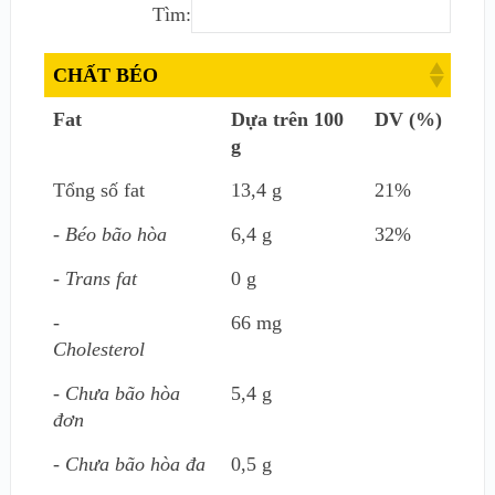
Tìm:
CHẤT BÉO
Fat
Dựa trên 100
DV (%)
g
Tổng số fat
13,4 g
21%
- Béo bão hòa
6,4 g
32%
- Trans fat
0 g
-
66 mg
Cholesterol
- Chưa bão hòa
5,4 g
đơn
- Chưa bão hòa đa
0,5 g