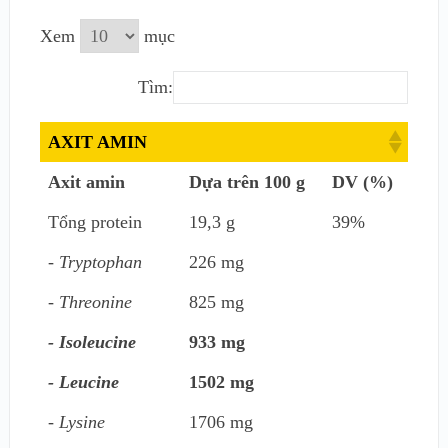
Xem
mục
Tìm:
AXIT AMIN
Axit amin
Dựa trên 100 g
DV (%)
Tổng protein
19,3 g
39%
- Tryptophan
226 mg
- Threonine
825 mg
- Isoleucine
933 mg
- Leucine
1502 mg
- Lysine
1706 mg