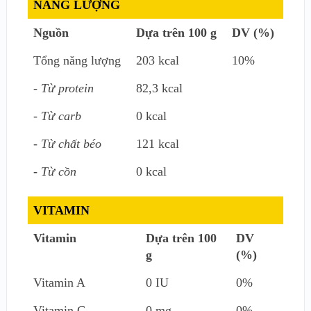
NĂNG LƯỢNG
Nguồn
Dựa trên 100 g
DV (%)
Tổng năng lượng
203 kcal
10%
- Từ protein
82,3 kcal
- Từ carb
0 kcal
- Từ chất béo
121 kcal
- Từ cồn
0 kcal
VITAMIN
Vitamin
Dựa trên 100
DV
g
(%)
Vitamin A
0 IU
0%
Vitamin C
0 mg
0%