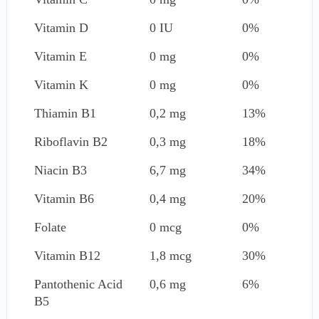
Vitamin D
0 IU
0%
Vitamin E
0 mg
0%
Vitamin K
0 mg
0%
Thiamin B1
0,2 mg
13%
Riboflavin B2
0,3 mg
18%
Niacin B3
6,7 mg
34%
Vitamin B6
0,4 mg
20%
Folate
0 mcg
0%
Vitamin B12
1,8 mcg
30%
Pantothenic Acid
0,6 mg
6%
B5