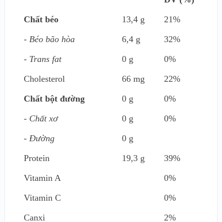
Chất béo
13,4 g
21%
- Béo bão hòa
6,4 g
32%
- Trans fat
0 g
0%
Cholesterol
66 mg
22%
Chất bột đường
0 g
0%
- Chất xơ
0 g
0%
- Đường
0 g
Protein
19,3 g
39%
Vitamin A
0%
Vitamin C
0%
Canxi
2%