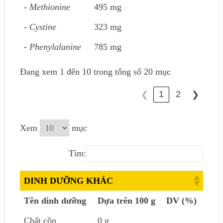
- Methionine
495 mg
- Cystine
323 mg
- Phenylalanine
785 mg
Đang xem 1 đến 10 trong tổng số 20 mục
1
2
❮
❯
Xem
mục
Tìm:
DINH DƯỠNG KHÁC
Tên dinh dưỡng
Dựa trên 100 g
DV (%)
Chất cồn
0 g