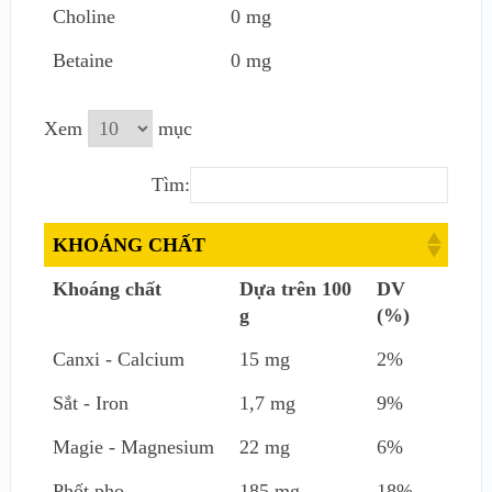
Choline
0 mg
Betaine
0 mg
Xem
mục
Tìm:
KHOÁNG CHẤT
Khoáng chất
Dựa trên 100
DV
g
(%)
Canxi - Calcium
15 mg
2%
Sắt - Iron
1,7 mg
9%
Magie - Magnesium
22 mg
6%
Phốt pho -
185 mg
18%