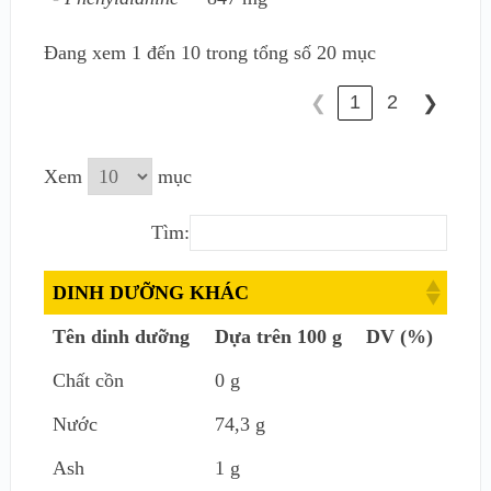
Đang xem 1 đến 10 trong tổng số 20 mục
1
2
❮
❯
Xem
mục
Tìm:
DINH DƯỠNG KHÁC
Tên dinh dưỡng
Dựa trên 100 g
DV (%)
Chất cồn
0 g
Nước
74,3 g
Ash
1 g