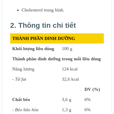
Cholesterol trung bình.
2. Thông tin chi tiết
THÀNH PHẦN DINH DƯỠNG
Khối lượng liều dùng
100 g
Thành phần dinh dưỡng trong mỗi liều dùng
Năng lượng
124 kcal
- Từ fat
32,6 kcal
DV (%)
Chất béo
3,6 g
6%
- Béo bão hòa
1,3 g
6%