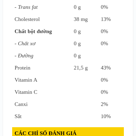
- Trans fat
0 g
0%
Cholesterol
38 mg
13%
Chất bột đường
0 g
0%
- Chất xơ
0 g
0%
- Đường
0 g
Protein
21,5 g
43%
Vitamin A
0%
Vitamin C
0%
Canxi
2%
Sắt
10%
CÁC CHỈ SỐ ĐÁNH GIÁ