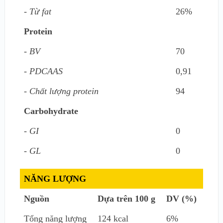
- Từ fat
26%
Protein
- BV
70
- PDCAAS
0,91
- Chất lượng protein
94
Carbohydrate
- GI
0
- GL
0
NĂNG LƯỢNG
Nguồn
Dựa trên 100 g
DV (%)
Tổng năng lượng
124 kcal
6%