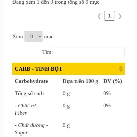
Đang xem 1 đến 9 trong tổng số 9 mục
1
❮
❯
Xem
mục
Tìm:
CARB - TINH BỘT
Carbohydrate
Dựa trên 100 g
DV (%)
Tổng số carb
0 g
0%
- Chất xơ -
0 g
0%
Fiber
- Chất đường -
0 g
Sugar