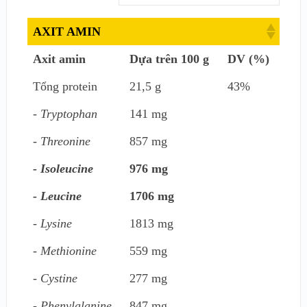
AXIT AMIN
Axit amin
Dựa trên 100 g
DV (%)
Tổng protein
21,5 g
43%
- Tryptophan
141 mg
- Threonine
857 mg
- Isoleucine
976 mg
- Leucine
1706 mg
- Lysine
1813 mg
- Methionine
559 mg
- Cystine
277 mg
- Phenylalanine
847 mg