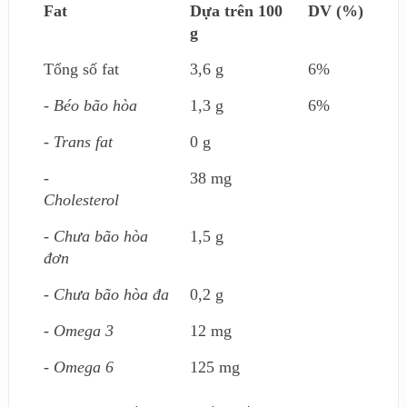
Fat
Dựa trên 100
DV (%)
g
Tổng số fat
3,6 g
6%
- Béo bão hòa
1,3 g
6%
- Trans fat
0 g
-
38 mg
Cholesterol
- Chưa bão hòa
1,5 g
đơn
- Chưa bão hòa đa
0,2 g
- Omega 3
12 mg
- Omega 6
125 mg