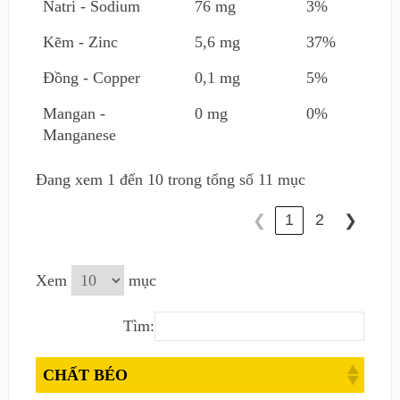
Natri - Sodium
76 mg
3%
Kẽm - Zinc
5,6 mg
37%
Đồng - Copper
0,1 mg
5%
Mangan -
0 mg
0%
Manganese
Đang xem 1 đến 10 trong tổng số 11 mục
1
2
❮
❯
Xem
mục
Tìm:
CHẤT BÉO