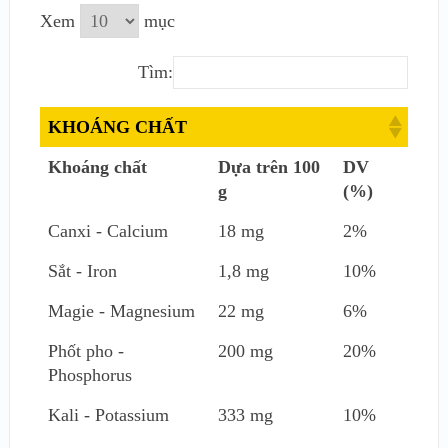
Xem
mục
Tìm:
KHOÁNG CHẤT
Khoáng chất
Dựa trên 100
DV
g
(%)
Canxi - Calcium
18 mg
2%
Sắt - Iron
1,8 mg
10%
Magie - Magnesium
22 mg
6%
Phốt pho -
200 mg
20%
Phosphorus
Kali - Potassium
333 mg
10%