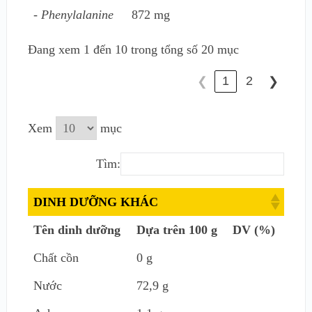
- Phenylalanine
872 mg
Đang xem 1 đến 10 trong tổng số 20 mục
1
2
❮
❯
Xem
mục
Tìm:
DINH DƯỠNG KHÁC
Tên dinh dưỡng
Dựa trên 100 g
DV (%)
Chất cồn
0 g
Nước
72,9 g