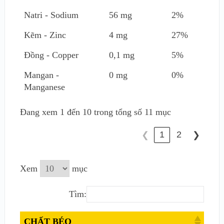
Natri - Sodium
56 mg
2%
Kẽm - Zinc
4 mg
27%
Đồng - Copper
0,1 mg
5%
Mangan -
0 mg
0%
Manganese
Đang xem 1 đến 10 trong tổng số 11 mục
1
2
❮
❯
Xem
mục
Tìm:
CHẤT BÉO