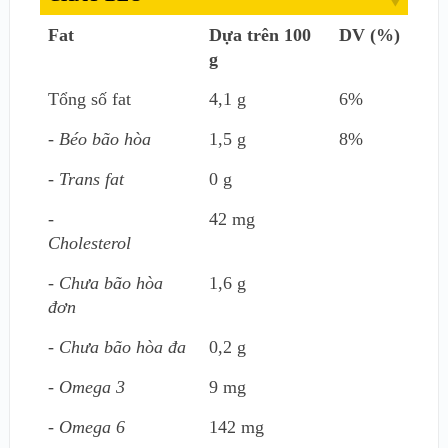
Fat
Dựa trên 100
DV (%)
g
Tổng số fat
4,1 g
6%
- Béo bão hòa
1,5 g
8%
- Trans fat
0 g
-
42 mg
Cholesterol
- Chưa bão hòa
1,6 g
đơn
- Chưa bão hòa đa
0,2 g
- Omega 3
9 mg
- Omega 6
142 mg