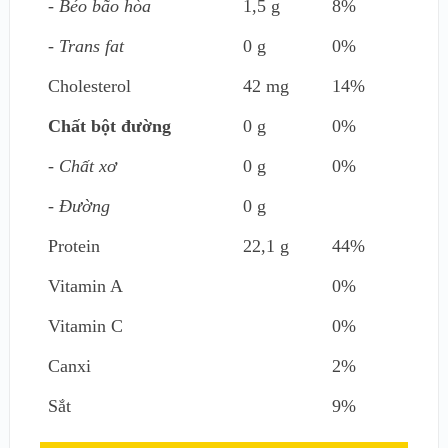
- Béo bão hòa
1,5 g
8%
- Trans fat
0 g
0%
Cholesterol
42 mg
14%
Chất bột đường
0 g
0%
- Chất xơ
0 g
0%
- Đường
0 g
Protein
22,1 g
44%
Vitamin A
0%
Vitamin C
0%
Canxi
2%
Sắt
9%