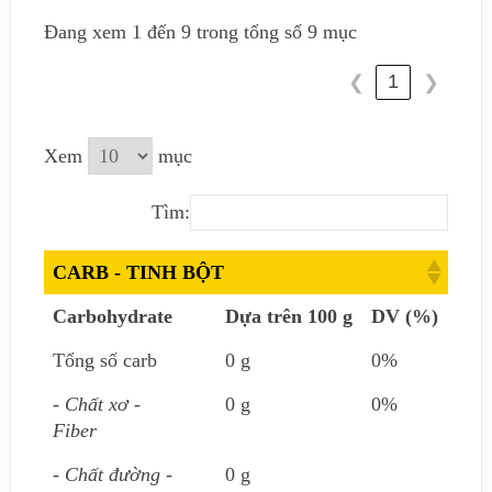
Đang xem 1 đến 9 trong tổng số 9 mục
1
❮
❯
Xem
mục
Tìm:
CARB - TINH BỘT
Carbohydrate
Dựa trên 100 g
DV (%)
Tổng số carb
0 g
0%
- Chất xơ -
0 g
0%
Fiber
- Chất đường -
0 g