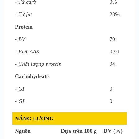
- Từ carb
0%
- Từ fat
28%
Protein
- BV
70
- PDCAAS
0,91
- Chất lượng protein
94
Carbohydrate
- GI
0
- GL
0
NĂNG LƯỢNG
Nguồn
Dựa trên 100 g
DV (%)