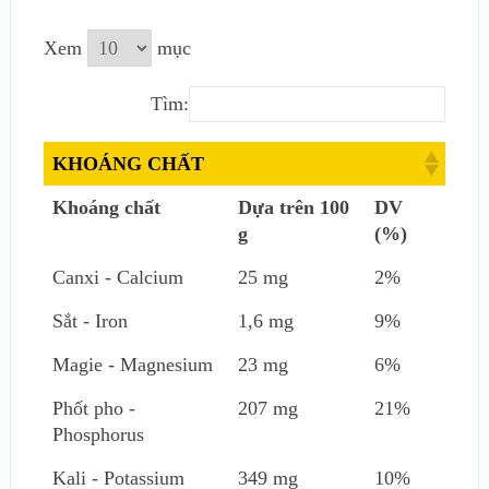
Xem
mục
Tìm:
KHOÁNG CHẤT
Khoáng chất
Dựa trên 100
DV
g
(%)
Canxi - Calcium
25 mg
2%
Sắt - Iron
1,6 mg
9%
Magie - Magnesium
23 mg
6%
Phốt pho -
207 mg
21%
Phosphorus
Kali - Potassium
349 mg
10%