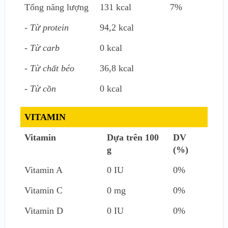
Tổng năng lượng
131 kcal
7%
- Từ protein
94,2 kcal
- Từ carb
0 kcal
- Từ chất béo
36,8 kcal
- Từ cồn
0 kcal
VITAMIN
Vitamin
Dựa trên 100
DV
g
(%)
Vitamin A
0 IU
0%
Vitamin C
0 mg
0%
Vitamin D
0 IU
0%