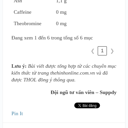
Ash
1,1 g
Caffeine
0 mg
Theobromine
0 mg
Đang xem 1 đến 6 trong tổng số 6 mục
1
❮
❯
Lưu ý:
Bài viết được tổng hợp từ các chuyên mục
kiến thức từ trang thehinhonline.com.vn và đã
được THOL đồng ý thông qua.
Đội ngũ tư vấn viên – Suppdy
Pin It