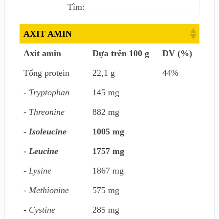
Tìm:
AXIT AMIN
Axit amin
Dựa trên 100 g
DV (%)
Tổng protein
22,1 g
44%
- Tryptophan
145 mg
- Threonine
882 mg
- Isoleucine
1005 mg
- Leucine
1757 mg
- Lysine
1867 mg
- Methionine
575 mg
- Cystine
285 mg