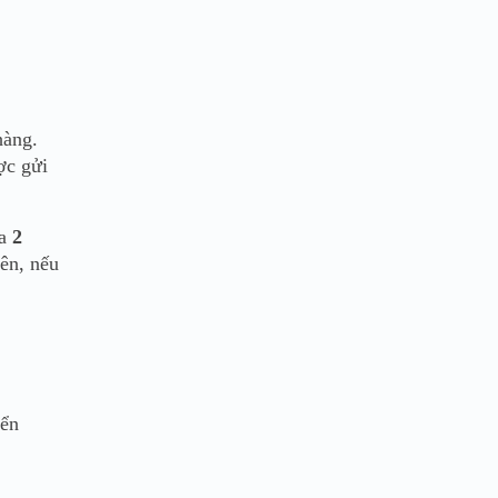
hàng.
ợc gửi
đa
2
iên, nếu
yển