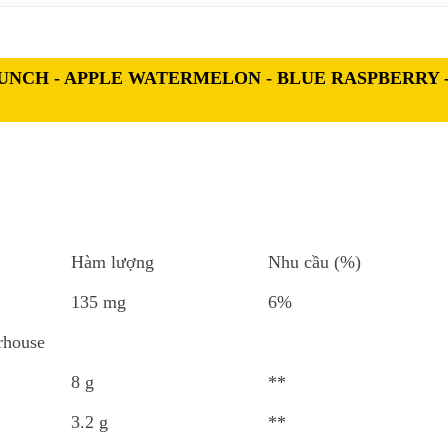
 PUNCH - APPLE WATERMELON - BLUE RASPBERRY 
Hàm lượng
Nhu cầu (%)
135 mg
6%
rhouse
8 g
**
3.2 g
**