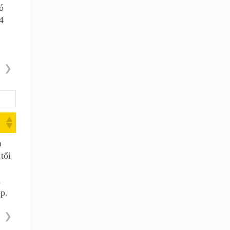
ó
4
❯
m
tối
n
ộp.
❯