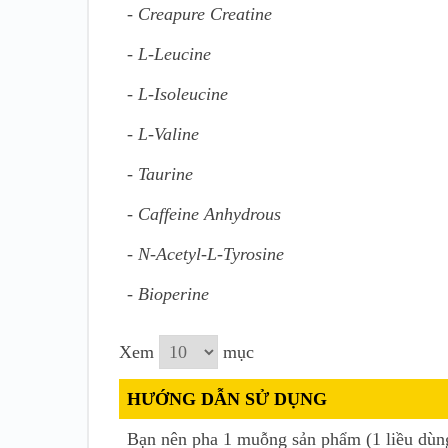
- Creapure Creatine
- L-Leucine
- L-Isoleucine
- L-Valine
- Taurine
- Caffeine Anhydrous
- N-Acetyl-L-Tyrosine
- Bioperine
Xem
mục
HƯỚNG DẪN SỬ DỤNG
Bạn nên pha 1 muỗng sản phẩm (1 liều dùng