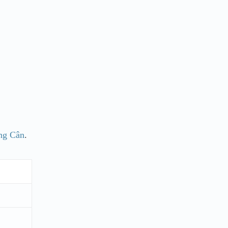
ng Cân
.