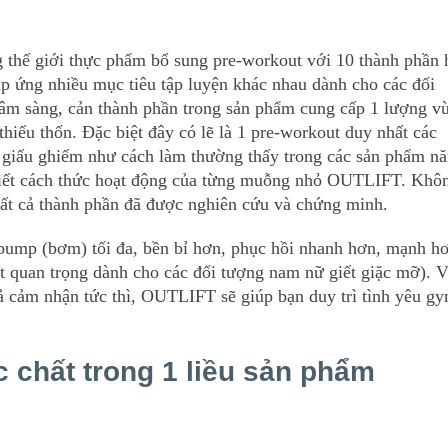
g thế giới thực phẩm bổ sung pre-workout với 10 thành phần 
p ứng nhiều mục tiêu tập luyện khác nhau dành cho các đối
âm sàng, cản thành phần trong sản phẩm cung cấp 1 lượng v
hiếu thốn. Đặc biệt đây có lẽ là 1 pre-workout duy nhất các
g giấu ghiếm như cách làm thường thấy trong các sản phẩm n
 tiết cách thức hoạt động của từng muỗng nhỏ OUTLIFT. Khô
tất cả thành phần đã được nghiên cứu và chứng minh.
ump (bơm) tối đa, bền bỉ hơn, phục hồi nhanh hơn, mạnh h
ất quan trọng dành cho các đối tượng nam nữ giết giặc mỡ). 
ả cảm nhận tức thì, OUTLIFT sẽ giúp bạn duy trì tình yêu g
c chất trong 1 liều sản phẩm