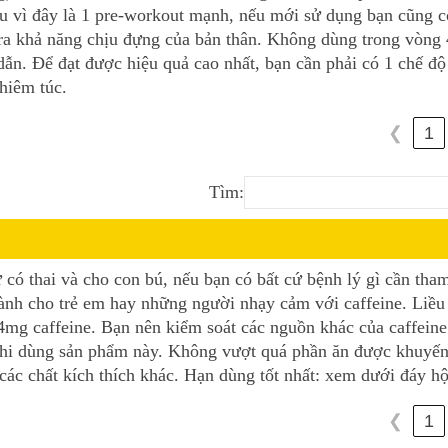
u vì đây là 1 pre-workout mạnh, nếu mới sử dụng bạn cũng c
tra khả năng chịu đựng của bản thân. Không dùng trong vòng 
dẫn. Để đạt được hiệu quả cao nhất, bạn cần phải có 1 chế độ
hiêm túc.
1
❮
Tìm:
ó thai và cho con bú, nếu bạn có bất cứ bệnh lý gì cần tha
ành cho trẻ em hay những người nhạy cảm với caffeine. Liều 
mg caffeine. Bạn nên kiểm soát các nguồn khác của caffeine
khi dùng sản phẩm này. Không vượt quá phần ăn được khuyế
ác chất kích thích khác. Hạn dùng tốt nhất: xem dưới đáy h
1
❮