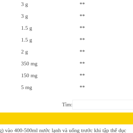
3 g
**
3 g
**
1.5 g
**
1.5 g
**
2 g
**
350 mg
**
150 mg
**
5 mg
**
Tìm:
) vào 400-500ml nước lạnh và uống trước khi tập thể dục