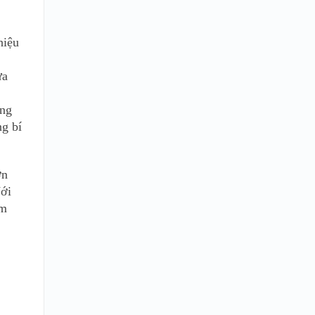
hiệu
ừa
ăng
ng bí
ơn
Với
ym