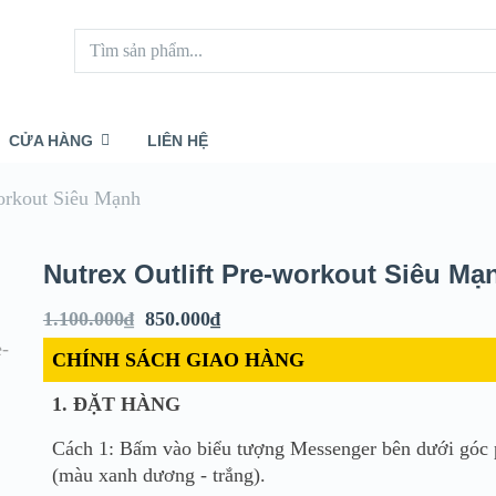
CỬA HÀNG
LIÊN HỆ
workout Siêu Mạnh
Nutrex Outlift Pre-workout Siêu Mạ
1.100.000
₫
850.000
₫
CHÍNH SÁCH GIAO HÀNG
1. ĐẶT HÀNG
Cách 1: Bấm vào biểu tượng Messenger bên dưới góc 
(màu xanh dương - trắng).