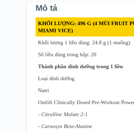
Mô tả
KHỐI LƯỢNG: 496 G (4 MÙI FRUIT
MIAMI VICE)
Khối lượng 1 liều dùng: 24.8 g (1 muỗng)
Số liều dùng trong hộp: 20
Thành phần dinh dưỡng trong 1 liều
Loại dinh dưỡng
Natri
Outlift Clinically Dosed Pre-Workout Powe
- Citrulline Malate 2:1
- Carnosyn Beta-Alanine