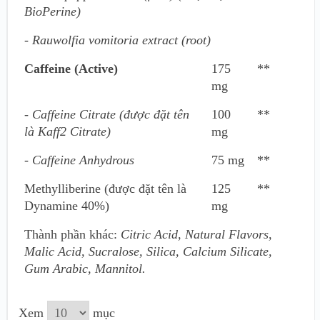
BioPerine)
- Rauwolfia vomitoria extract (root)
Caffeine (Active)
175
**
mg
- Caffeine Citrate (được đặt tên
100
**
là Kaff2 Citrate)
mg
- Caffeine Anhydrous
75 mg
**
Methylliberine (được đặt tên là
125
**
Dynamine 40%)
mg
Thành phần khác:
Citric Acid, Natural Flavors,
Malic Acid, Sucralose, Silica, Calcium Silicate,
Gum Arabic, Mannitol.
Xem
mục