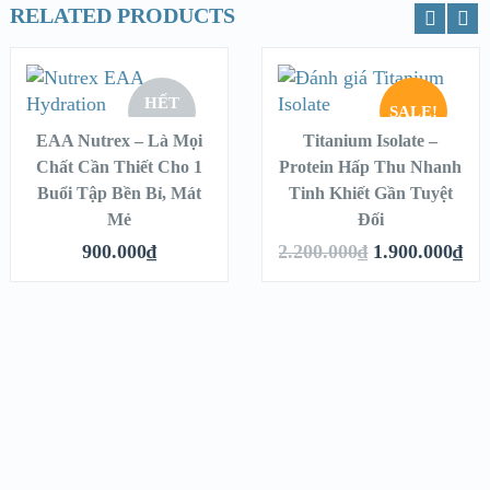
RELATED PRODUCTS
ĐỌC TIẾP
CHỌN
HẾT
SALE!
XEM NHANH
XEM NHANH
EAA Nutrex – Là Mọi
Titanium Isolate –
Chất Cần Thiết Cho 1
Protein Hấp Thu Nhanh
HẾT
Buổi Tập Bền Bỉ, Mát
Tinh Khiết Gần Tuyệt
XEM CHI TIẾT
XEM CHI TIẾT
Mẻ
Đối
900.000
₫
2.200.000
₫
1.900.000
₫