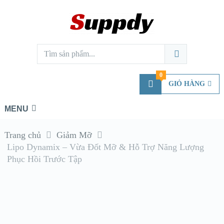
0
GIỎ HÀNG
MENU
Trang chủ
Giảm Mỡ
Lipo Dynamix – Vừa Đốt Mỡ & Hỗ Trợ Năng Lượng
Phục Hồi Trước Tập
HẾT