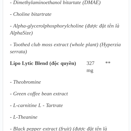
- Dimethylaminoethanol bitartate (DMAE)
- Choline bitartrate
- Alpha-glycerolphosphorylcholine (được đặt tên là
AlphaSize)
- Toothed club moss extract (whole plant) (Hyperzia
serrata)
Lipo Lytic Blend (độc quyền)
327
**
mg
- Theobromine
- Green coffee bean extract
- L-carnitine L - Tartrate
- L-Theanine
- Black pepper extract (fruit) (được đặt tên là