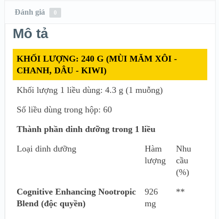
Đánh giá
0
Mô tả
KHỐI LƯỢNG: 240 G (MÙI MĂM XÔI -
CHANH, DÂU - KIWI)
Khối lượng 1 liều dùng: 4.3 g (1 muỗng)
Số liều dùng trong hộp: 60
Thành phần dinh dưỡng trong 1 liều
Loại dinh dưỡng
Hàm
Nhu
lượng
cầu
(%)
Cognitive Enhancing Nootropic
926
**
Blend (độc quyền)
mg