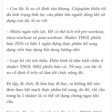
– Con lắc lò xo cố định vào khung. Giúpgiảm thiểu tối
đa tình trạng thất lạc của phần lớn người dùng khi sử
dụng con lắc lò xo rời.
– Nhiều ngăn tiện lợi. Để có thể tích trữ pre-workout,
intra-workout và post-workout. Shaker THOL phiên
bản 2016 có hẳn 1 ngăn đựng thực phẩm bổ sung
dạng viên hay dạng bột dung lượng nhỏ.
– Loại bỏ chi tiết thừa. Điển hình là tấm lưới chắn ở
shaker THOL S002 phiên bản cũ. Từ nay, con lắc lò
xo cố định ở trên sẽ làm tốt chức năng đó.
Đi tập, đi chơi, đi làm hay đi học, ta không thể nào
đem theo hết stack thực phẩm bổ sung, do đó, chỉ cần
trang bị 1 shaker là có thể sử dụng chúng ngay khi
cần.