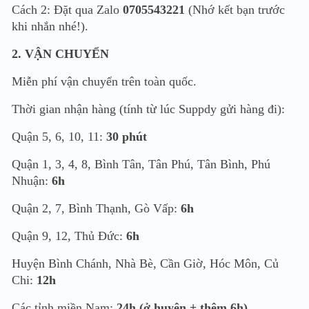
Cách 2: Đặt qua Zalo
0705543221
(Nhớ kết bạn trước
khi nhắn nhé!).
2. VẬN CHUYỂN
Miễn phí vận chuyển trên toàn quốc.
Thời gian nhận hàng (tính từ lúc Suppdy gửi hàng đi):
Quận 5, 6, 10, 11:
30 phút
Quận 1, 3, 4, 8, Bình Tân, Tân Phú, Tân Bình, Phú
Nhuận:
6h
Quận 2, 7, Bình Thạnh, Gò Vấp:
6h
Quận 9, 12, Thủ Đức:
6h
Huyện Bình Chánh, Nhà Bè, Cần Giờ, Hóc Môn, Củ
Chi:
12h
Các tỉnh miền Nam:
24h (ở huyện + thêm 6h)