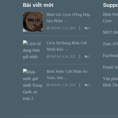
Bài viết mới
Supp
Bình Nư
Bình Lắc Gym (Tổng Hợp
Gym
Sản Phẩm …
THÁNG 7 15, 2021
0
MST: 84
Cách Sử Dụng Bình Giữ
Zalo: 0
Nhiệt Kéo …
Faceboo
THÁNG 6 29, 2021
0
Email: 
Bình Nước Giữ Nhiệt An
Toàn, Sơn …
Văn phò
Bình Th
THÁNG 5 20, 2021
0