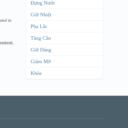
Đựng Nước
Giữ Nhiệt
ated in
Pha Lắc
Tăng Cân
ontent.
Giữ Dáng
Giảm Mỡ
Khỏe