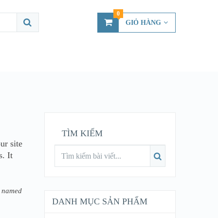
0
GIỎ HÀNG
TÌM KIẾM
ur site
. It
og named
DANH MỤC SẢN PHẨM