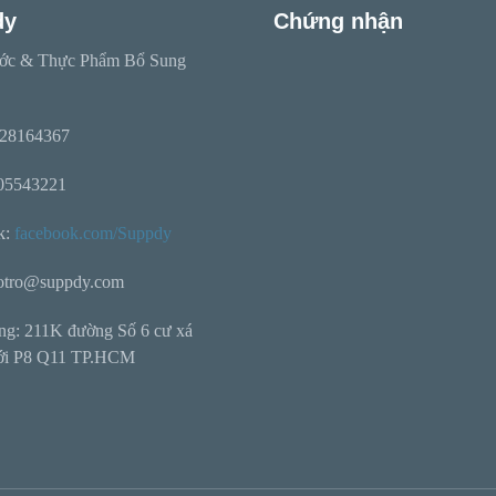
dy
Chứng nhận
ớc & Thực Phẩm Bổ Sung
28164367
705543221
k:
facebook.com/Suppdy
hotro@suppdy.com
ng: 211K đường Số 6 cư xá
ới P8 Q11 TP.HCM