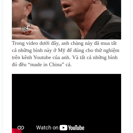
Trong video dưới đây, anh chàng này đã mua tất
cả những bình này ở Mỹ để dùng cho thử nghiệm
trên kênh Youtube của anh. Và tất cả những bình
đó đều “made in China” cả.